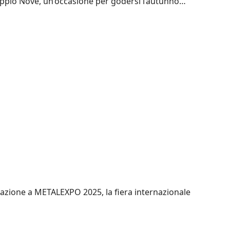
 Doppio Nove, un’occasione per godersi l’autunno…
ipazione a METALEXPO 2025, la fiera internazionale