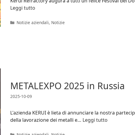
Kerui Refractory augura a tutti un felice Festival del
Leggi tutto
Categorie
Notizie aziendali
,
Notizie
METALEXPO 2025 in Russia
2025-10-09
L'azienda KERUI è lieta di annunciare la nostra partec
della lavorazione dei metalli e…
Leggi tutto
Categorie
Notizie aziendali
,
Notizie