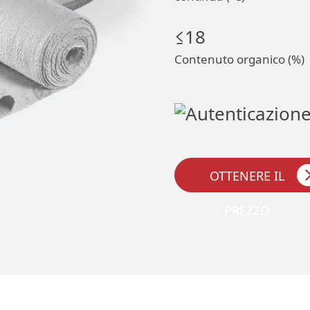
≤18
Contenuto organico (%)
OTTENERE IL
PREZZO