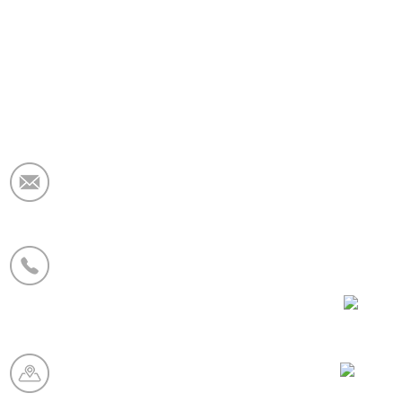
E-mail:
market@krceramicfiber.com
Telefono/WhatsApp:
+86 19138178880
WeCha
Base di produzione:
Zona industriale dei refrattari di
Chaohua, città di Xinmi,