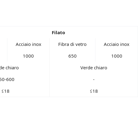
Filato
Acciaio inox
Fibra di vetro
Acciaio inox
1000
650
1000
de chiaro
Verde chiaro
50-600
-
≤18
≤18