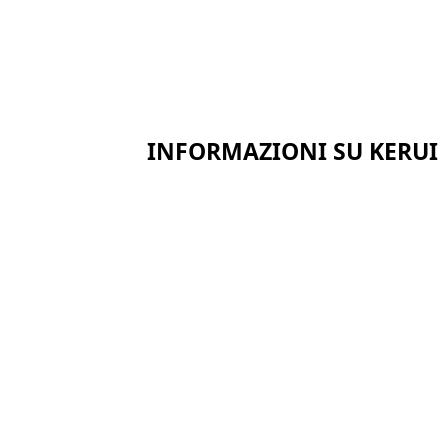
INFORMAZIONI SU KERUI
Casa
Certificati
Chi siamo
Notizie
Casi