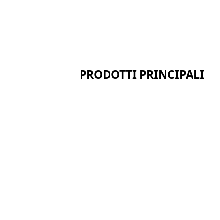
PRODOTTI PRINCIPALI
Serie in fibra ceramica
Serie di silicato di calcio
Serie di pannelli sandwich
t
Serie di fibre solubili bio
Serie di isolamenti in poliuretano