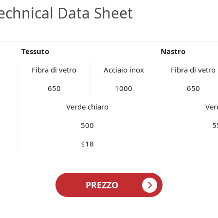
Technical Data Sheet
Tessuto
Nastro
Fibra di vetro
Acciaio inox
Fibra di vetro
650
1000
650
Verde chiaro
Ver
500
5
≤18
PREZZO