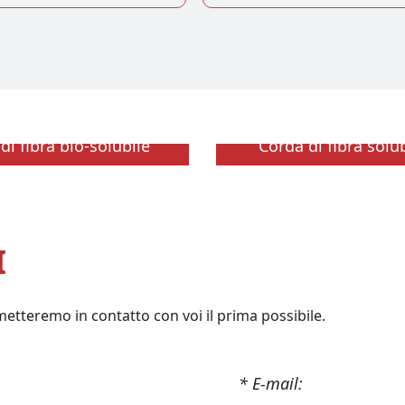
di fibra bio-solubile
Corda di fibra solu
I
 metteremo in contatto con voi il prima possibile.
* E-mail: