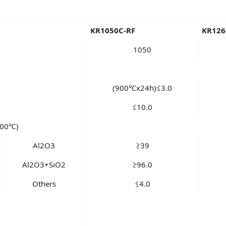
KR1050C-RF
KR126
1050
(900℃x24h)≤3.0
≤10.0
500℃)
Al2O3
≥39
Al2O3+SiO2
≥96.0
Others
≤4.0