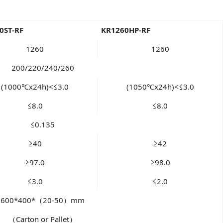
0ST-RF
KR1260HP-RF
1260
1260
200/220/240/260
(1000℃x24h)<≤3.0
(1050℃x24h)<≤3.0
≤8.0
≤8.0
≤0.135
≥40
≥42
≥97.0
≥98.0
≤3.0
≤2.0
600*400*（20-50）mm
（Carton or Pallet）