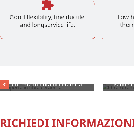
Good flexibility, fine ductile,
Low h
and longservice life.
therm
Coperta in fibra di ceramica
Pannello
RICHIEDI INFORMAZION