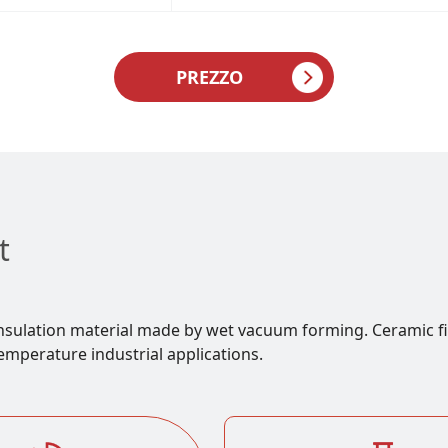
PREZZO
t
er insulation material made by wet vacuum forming. Ceramic f
emperature industrial applications.