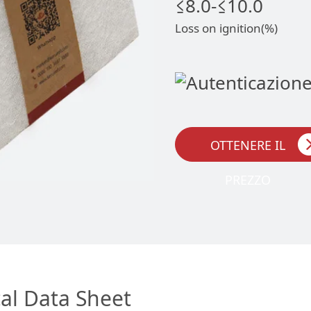
≤8.0-≤10.0
Loss on ignition(%)
OTTENERE IL
PREZZO
cal Data Sheet