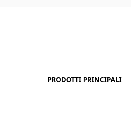
PRODOTTI PRINCIPALI
Serie in fibra ceramica
Serie di silicato di calcio
Serie di pannelli sandwich