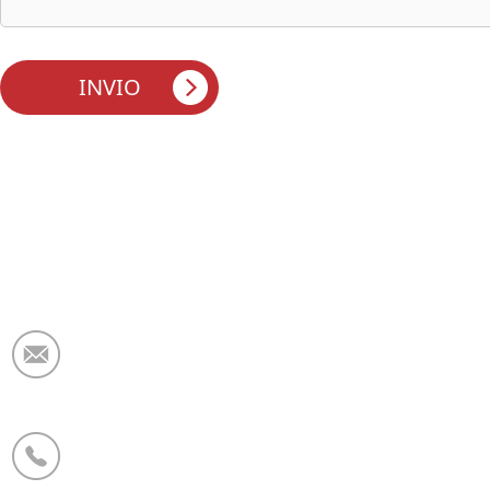
E-mail:
market@krceramicfiber.com
Telefono/WhatsApp:
+86 19138178880