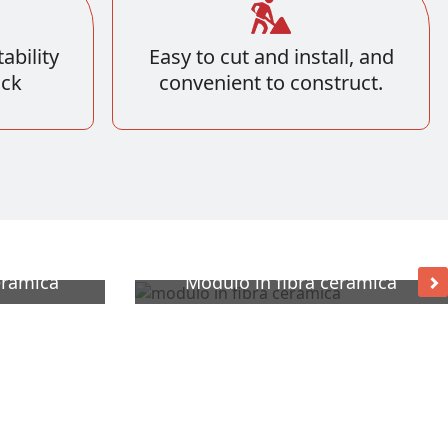
ability
Easy to cut and install, and
ock
convenient to construct.
eramica
Modulo in fibra ceramica