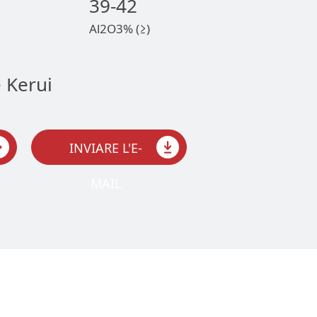
39-42
Al2O3% (≥)
INVIARE L'E-
MAIL