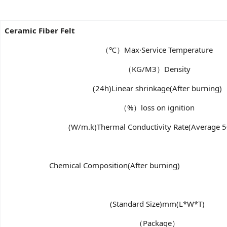
Ceramic Fiber Felt
（℃）Max·Service Temperature
（KG/M3）Density
(24h)Linear shrinkage(After burning)
（%）loss on ignition
(W/m.k)Thermal Conductivity Rate(Average 
Chemical Composition(After burning)
(Standard Size)mm(L*W*T)
（Package）