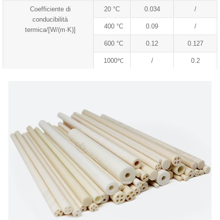
Coefficiente di
20 °C
0.034
/
conducibilità
400 °C
0.09
/
termica/[W/(m·K)]
600 °C
0.12
0.127
1000℃
/
0.2