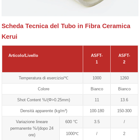
Scheda Tecnica del Tubo in Fibra Ceramica
Kerui
Articolo/Livello
ASFT-
ASFT-
1
2
Temperatura di esercizio/℃
1000
1260
Colore
Bianco
Bianco
Shot Content %/(Φ>0.25mm)
11
13.6
Densità apparente (kg/m³)
100-180
150-300
Variazione lineare
600 °C
3.5
/
permanente %/(dopo 24
1000℃
/
2
ore)