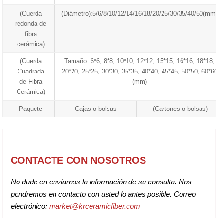
(Cuerda
(Diámetro):5/6/8/10/12/14/16/18/20/25/30/35/40/50(mm)
redonda de
fibra
cerámica)
(Cuerda
Tamaño: 6*6, 8*8, 10*10, 12*12, 15*15, 16*16, 18*18,
Cuadrada
20*20, 25*25, 30*30, 35*35, 40*40, 45*45, 50*50, 60*60
de Fibra
(mm)
Cerámica)
Paquete
Cajas o bolsas
(Cartones o bolsas)
CONTACTE CON NOSOTROS
No dude en enviarnos la información de su consulta. Nos
pondremos en contacto con usted lo antes posible. Correo
electrónico:
market@krceramicfiber.com