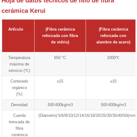
Hoja de datos técnicos de hilo de fibra
cerámica Kerui
Artículo
(Fibra cerámica
(Fibra cerámica
reforzada con fibra
reforzada con
de vidrio)
alambre de acero)
Temperatura
650 °C
1000℃
máxima de
servicio (℃)
Contenido
≤15
≤15
orgánico
(%)
Densidad
500-600kg/m3
500-600kg/m3
Cuerda
(Diámetro):5/6/8/10/12/14/16/18/20/25/30/35/40/50(mm)
trenzada de
fibra
cerámica