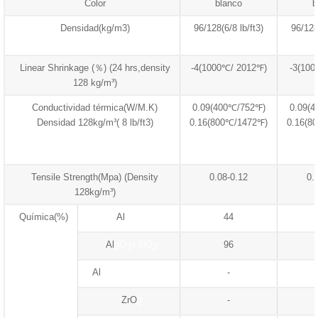
Color
blanco
b
Densidad(kg/m3)
96/128(6/8 lb/ft3)
96/128
Linear Shrinkage (％) (24 hrs,density
-4(1000℃/ 2012℉)
-3(10
128 kg/m³)
Conductividad térmica(W/M.K)
0.09(400℃/752℉)
0.09(
Densidad 128kg/m³( 8 lb/ft3)
0.16(800℃/1472℉)
0.16(8
Tensile Strength(Mpa) (Density
0.08-0.12
0.
128kg/m³)
Química(%)
Al
O
44
2
3
Al
O
+SiO
96
2
3
2
Al
O
+SiO
+ZrO
-
2
3
2
2
ZrO
-
2