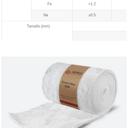
Fe
O
<1.2
2
3
Na
O+K
O
≤0.5
2
2
Tamaño (mm)