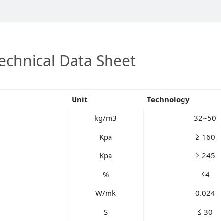
echnical Data Sheet
Unit
Technology
kg/m3
32~50
Kpa
≥ 160
Kpa
≥ 245
%
≤4
W/mk
0.024
S
≤ 30