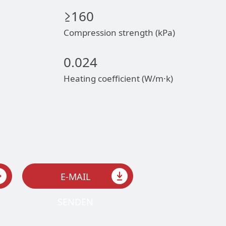
≥160
Compression strength (kPa)
0.024
Heating coefficient (W/m·k)
E-MAIL
SENDEN