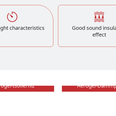
ght characteristics
Good sound insula
effect
ogel-Isolierfilz
Aerogel-Dämmp