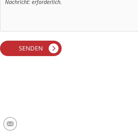
E-Mail:
market@krceramicfiber.com