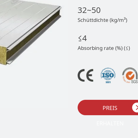
32~50
Schüttdichte (kg/m³)
≤4
Absorbing rate (%) (≤)
PREIS
ERHALTEN