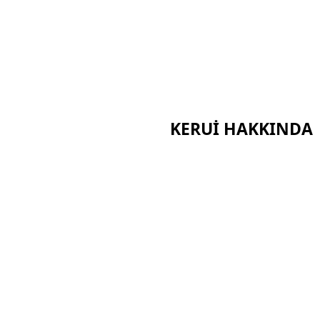
KERUI HAKKINDA
Ev
Sertifikalar
Hakkımızda
Haberler
i
Vakalar