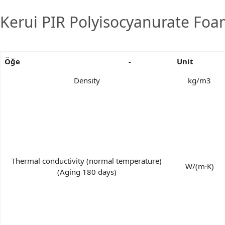
Kerui PIR Polyisocyanurate Foa
Öğe
-
Unit
Density
kg/m3
Thermal conductivity (normal temperature)
W/(m·K)
(Aging 180 days)