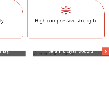
ty.
High compressive strength.
umaş
Seramik Elyaf Modülü