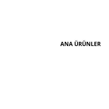
ANA ÜRÜNLER
Seramik Elyaf Serisi
Kalsiyum Silikat Serisi
Sandviç Panel Serisi
t
Bio Çözünür Lif Serisi
Poliüretan Yalıtım Seris