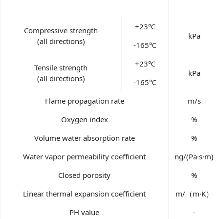
+23℃
Compressive strength
kPa
(all directions)
-165℃
+23℃
Tensile strength
kPa
(all directions)
-165℃
Flame propagation rate
m/s
Oxygen index
%
Volume water absorption rate
%
Water vapor permeability coefficient
ng/(Pa·s·m)
Closed porosity
%
Linear thermal expansion coefficient
m/（m·K）
PH value
-