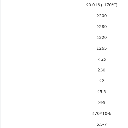
≤0.016 (-170℃)
≥200
≥280
≥320
≥265
﹤25
≥30
≤2
≤5.5
≥95
≤70×10-6
5.5-7