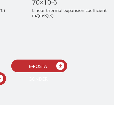
70×10-6
(℃)
Linear thermal expansion coefficient
m/(m·K)(≤)
E-POSTA
GÖNDER