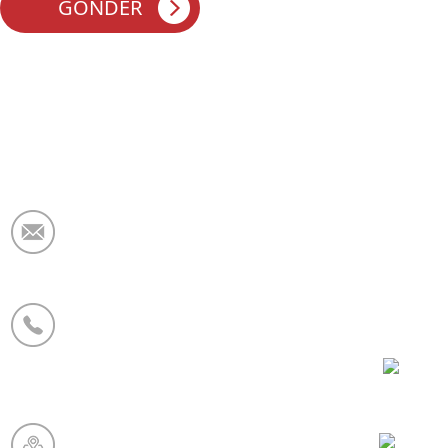
E-posta:
market@krceramicfiber.com
Telefon/WhatsApp:
+86 19138178880
WeCha
Üretim Üssü:
Chaohua Refrakter Sanayi