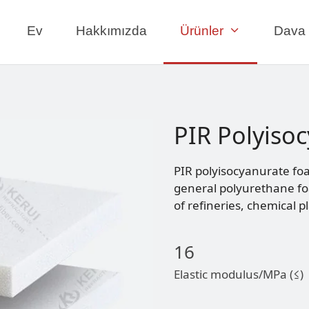
Ev
Hakkımızda
Ürünler
Dava
PIR Polyiso
PIR polyisocyanurate foam
general polyurethane foa
of refineries, chemical p
16
Elastic modulus/MPa (≤)