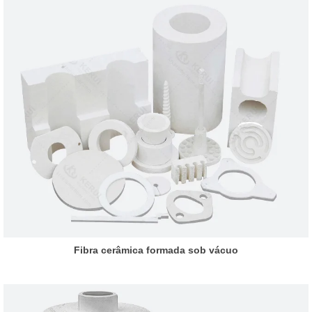
Fibra cerâmica formada sob vácuo