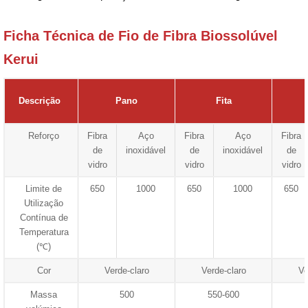
Ficha Técnica de Fio de Fibra Biossolúvel
Kerui
Descrição
Pano
Fita
Reforço
Fibra
Aço
Fibra
Aço
Fibra
de
inoxidável
de
inoxidável
de
vidro
vidro
vidro
Limite de
650
1000
650
1000
650
Utilização
Contínua de
Temperatura
(℃)
Cor
Verde-claro
Verde-claro
Ve
Massa
500
550-600