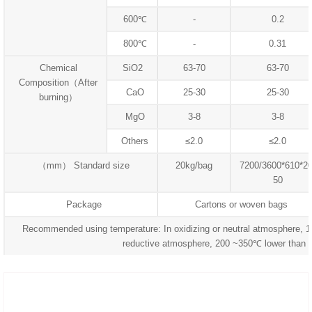
600℃
-
0.2
800℃
-
0.31
Chemical
SiO2
63-70
63-70
Composition（After
CaO
25-30
25-30
burning）
MgO
3-8
3-8
Others
≤2.0
≤2.0
（mm） Standard size
20kg/bag
7200/3600*610*20
50
Package
Cartons or woven bags
Recommended using temperature: In oxidizing or neutral atmosphere, 
reductive atmosphere, 200 ~350℃ lower than 