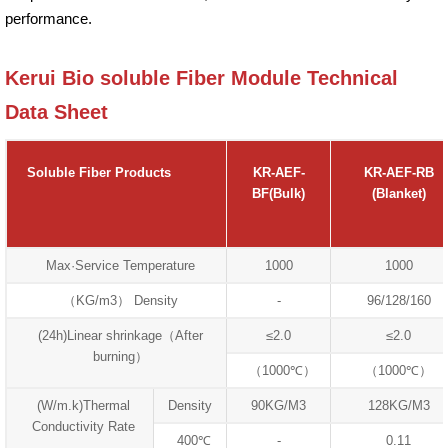
performance.
Kerui Bio soluble Fiber Module Technical
Data Sheet
Soluble Fiber Products
KR-AEF-
KR-AEF-RB
BF(Bulk)
(Blanket)
Max·Service Temperature
1000
1000
（KG/m3） Density
-
96/128/160
(24h)Linear shrinkage（After
≤2.0
≤2.0
burning）
（1000℃）
（1000℃）
(W/m.k)Thermal
Density
90KG/M3
128KG/M3
Conductivity Rate
400℃
-
0.11