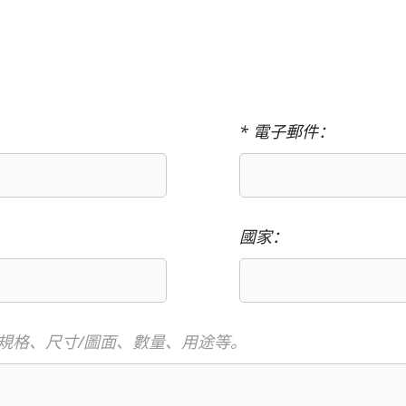
* 電子郵件：
國家：
規格、尺寸/圖面、數量、用途等。