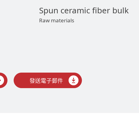
Spun ceramic fiber bulk
Raw materials
發送電子郵件