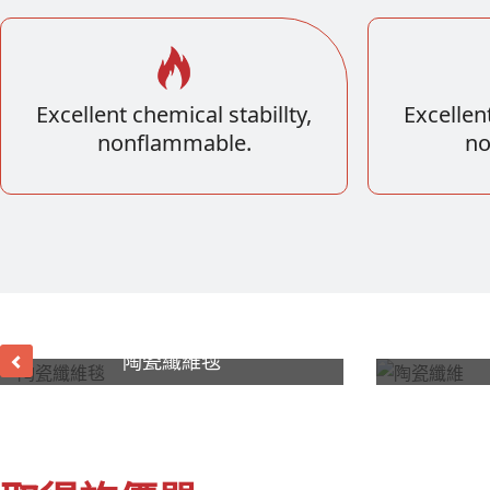
Excellent chemical stabillty,
Excellent
nonflammable.
no
陶瓷纖維毯