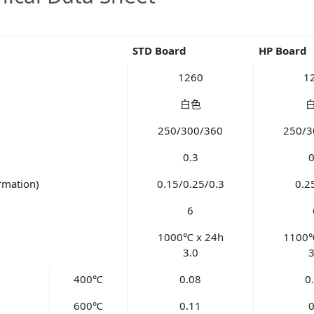
STD Board
HP Board
1260
1
白色
250/300/360
250/3
0.3
0
rmation)
0.15/0.25/0.3
0.2
6
1000℃ x 24h
1100℃
3.0
3
400℃
0.08
0
600℃
0.11
0