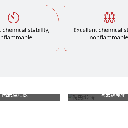
 chemical stabillty,
Excellent chemical st
nflammable.
nonflammable
陶瓷纖維板
陶瓷纖維布