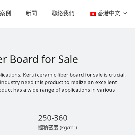
案例
新聞
聯絡我們
香港中文
r Board for Sale
cations, Kerui ceramic fiber board for sale is crucial.
ndustry need this product to realize an excellent
roduct has a wide range of applications in various
250-360
體積密度 (kg/m³)