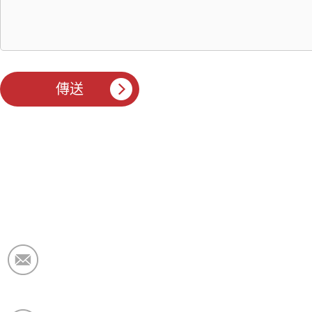
電子郵件：
market@krceramicfiber.com