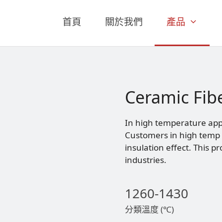
首頁
關於我們
產品
Ceramic Fibe
In high temperature appli
Customers in high temp i
insulation effect. This p
industries.
1260-1430
分類溫度 (℃)