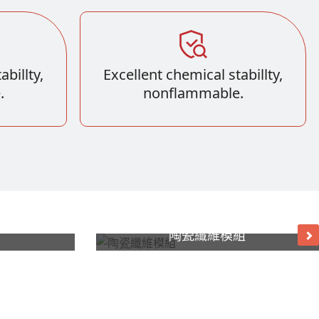
abillty,
Excellent chemical stabillty,
.
nonflammable.
陶瓷纖維模組