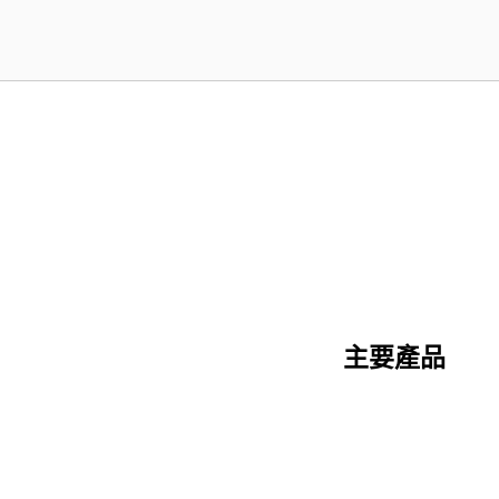
主要產品
陶瓷纖維系列
矽酸鈣系列