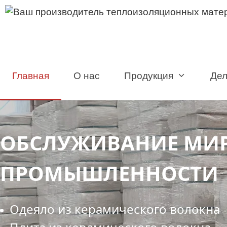
Перейти
к
содержимому
Главная
О нас
Продукция
Де
ОБСЛУЖИВАНИЕ МИ
ПРОМЫШЛЕННОСТИ
Одеяло из керамического волокна