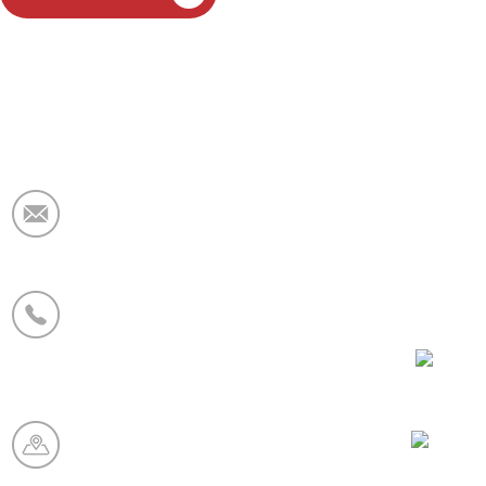
Ηλεκτρονικό ταχυδρομείο:
market@krceramicfiber.com
Τηλέφωνο/WhatsApp:
+86 19138178880
WeCha
Βάση κατασκευής:
Chaohua Refractory Industry
Zone, Xinmi City, Henan