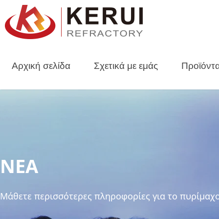
Μετάβαση
σε
περιεχόμενο
Αρχική σελίδα
Σχετικά με εμάς
Προϊόντ
ΝΕΑ
Μάθετε περισσότερες πληροφορίες για το πυρίμαχο