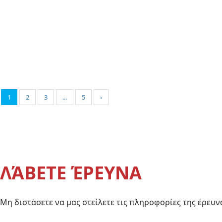
ceramic fibre ropes Square 20mmx 20mm
1
2
3
...
5
›
ΛΆΒΕΤΕ ΈΡΕΥΝΑ
Μη διστάσετε να μας στείλετε τις πληροφορίες της έρευ