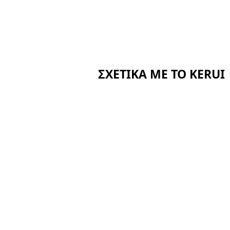
ΣΧΕΤΙΚΆ ΜΕ ΤΟ KERUI
Αρχική σελίδα
Πιστοποιητικά
Σχετικά με εμάς
Νέα
ης
Περιπτώσεις