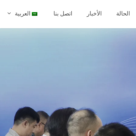
الحالة
الأخبار
اتصل بنا
العربية
English
Русский
简体中文
Français
Español
Türkçe
Português
Bahasa Indonesia
한국어
日本語
Italiano