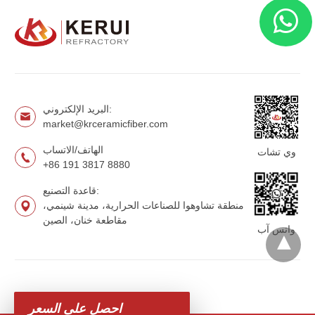
البريد الإلكتروني:
market@krceramicfiber.com
الهاتف/الاتساب
وي تشات
+86 191 3817 8880
قاعدة التصنيع:
منطقة تشاوهوا للصناعات الحرارية، مدينة شينمي،
مقاطعة خنان، الصين
واتس آب
احصل على السعر